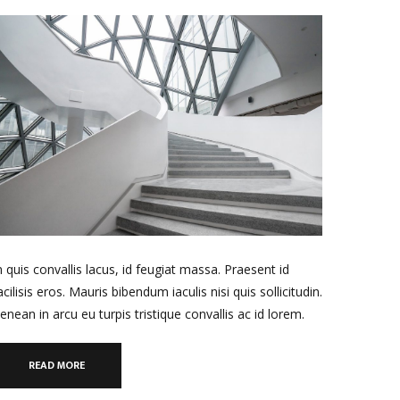
n quis convallis lacus, id feugiat massa. Praesent id
acilisis eros. Mauris bibendum iaculis nisi quis sollicitudin.
enean in arcu eu turpis tristique convallis ac id lorem.
READ MORE