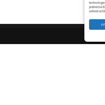
technologie
D
jedinečná I
ovlivnit urči
Př