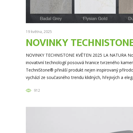
19 května, 2025
NOVINKY TECHNISTONE
NOVINKY TECHNISTONE KVĚTEN 2025 LA NATURA Nová ko
inovativní technologií posouvá hranice tvrzeného kame
TechniStone® přináší produkt nejen inspirovaný přírod
vychází ze současného trendu klidných, hřejivých a elega
912