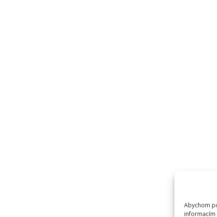
Odkazy
O nás
Často kladené dotazy
T
Úvod
P
O
I
I
D
E
Abychom pos
I
informacím 