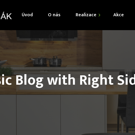
Úvod
O nás
Realizace
Akce
Kuchyně
Obývací pokoje
Jídelny
sic Blog with Right Si
Šatny
Dětské pokoje
Ložnice