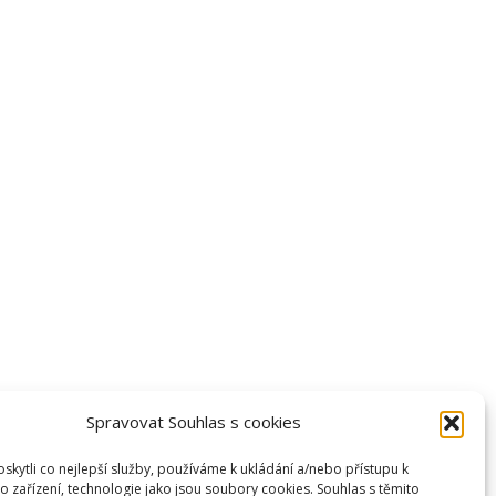
Kontakt
el: +420 736 422 398
racovní doba: Po-Pá 10.00–18.00 h
kružní 1096/14 Most, PSČ: 434 01
NTERIÉRY ZÁLEŠÁK s.r.o.
Č: 21346895
IČ: CZ21346895
Spravovat Souhlas s cookies
uroza s.r.o.
kytli co nejlepší služby, používáme k ukládání a/nebo přístupu k
Č: 25472780
o zařízení, technologie jako jsou soubory cookies. Souhlas s těmito