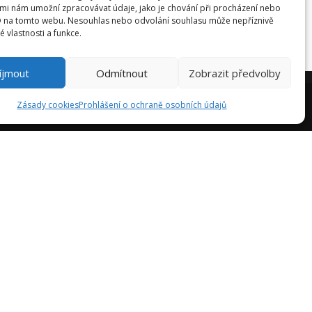
mi nám umožní zpracovávat údaje, jako je chování při procházení nebo
IČ: CZ25472780
D na tomto webu. Nesouhlas nebo odvolání souhlasu může nepříznivě
té vlastnosti a funkce.
íjmout
Odmítnout
Zobrazit předvolby
Zásady cookies
Prohlášení o ochraně osobních údajů