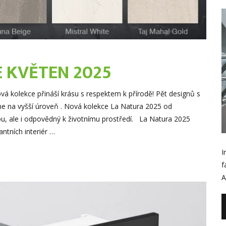
 KVĚTEN 2025
lekce přináší krásu s respektem k přírodě! Pět designů s
ne na vyšší úroveň . Nová kolekce La Natura 2025 od
ou, ale i odpovědný k životnímu prostředí. La Natura 2025
ntních interiér …
I
f
A