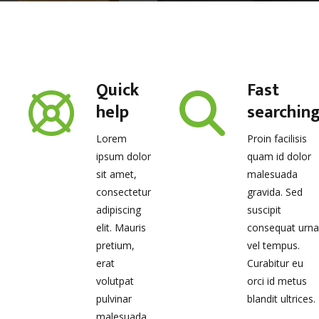
Quick
Fast
help
searchin
Lorem
Proin facilisis
ipsum dolor
quam id dolor
sit amet,
malesuada
consectetur
gravida. Sed
adipiscing
suscipit
elit. Mauris
consequat urn
pretium,
vel tempus.
erat
Curabitur eu
volutpat
orci id metus
pulvinar
blandit ultrices.
malesuada.