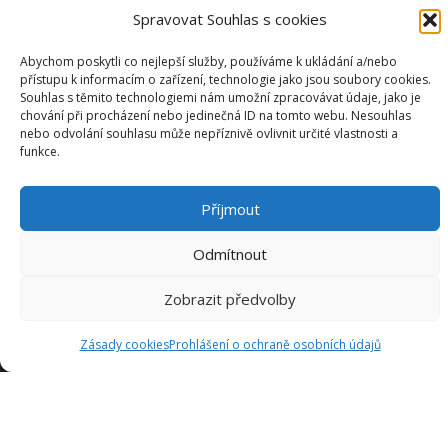
Spravovat Souhlas s cookies
Abychom poskytli co nejlepší služby, používáme k ukládání a/nebo
přístupu k informacím o zařízení, technologie jako jsou soubory cookies.
Souhlas s těmito technologiemi nám umožní zpracovávat údaje, jako je
chování při procházení nebo jedinečná ID na tomto webu. Nesouhlas
nebo odvolání souhlasu může nepříznivě ovlivnit určité vlastnosti a
funkce.
Příjmout
Odmítnout
Zobrazit předvolby
Jsme tady proto, abychom vám poskytli inspiraci a pomoc
Zásady cookies
Prohlášení o ochraně osobních údajů
při navrhování kuchyně vašich snů. Naše týmy se skládají z
odborníků s mnohaletými zkušenostmi v oboru a jsou tu,
aby vám pomohli v každém kroku procesu návrhu kuchyně.