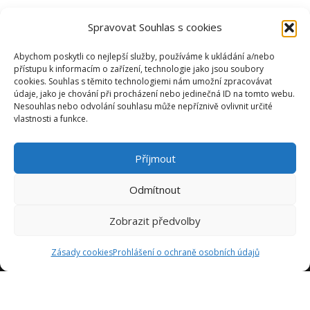
Spravovat Souhlas s cookies
Abychom poskytli co nejlepší služby, používáme k ukládání a/nebo
přístupu k informacím o zařízení, technologie jako jsou soubory
cookies. Souhlas s těmito technologiemi nám umožní zpracovávat
údaje, jako je chování při procházení nebo jedinečná ID na tomto webu.
Nesouhlas nebo odvolání souhlasu může nepříznivě ovlivnit určité
vlastnosti a funkce.
Příjmout
Odmítnout
Zobrazit předvolby
Zásady cookies
Prohlášení o ochraně osobních údajů
Jsme tady proto, abychom vám poskytli inspiraci a pomoc