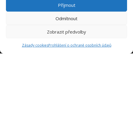
Příjmout
Odmítnout
Zobrazit předvolby
Zásady cookies
Prohlášení o ochraně osobních údajů
Jsme tady proto, abychom vám poskytli inspiraci a pomoc
při navrhování kuchyně vašich snů. Naše týmy se skládají z
odborníků s mnohaletými zkušenostmi v oboru a jsou tu,
aby vám pomohli v každém kroku procesu návrhu kuchyně.
Sledujte nás