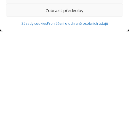
Zobrazit předvolby
Zásady cookies
Prohlášení o ochraně osobních údajů
Jsme tady proto, abychom vám poskytli inspiraci a pomoc
při navrhování kuchyně vašich snů. Naše týmy se skládají z
odborníků s mnohaletými zkušenostmi v oboru a jsou tu,
aby vám pomohli v každém kroku procesu návrhu kuchyně.
Sledujte nás