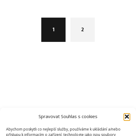
Posts
navigation
1
2
Spravovat Souhlas s cookies
Abychom poskytli co nejlepší služby, používáme k ukládání a/nebo
přístupu k informacím o zařízení, technologie jako jsou soubory