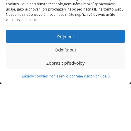
cookies. Souhlas s těmito technologiemi nám umožní zpracovávat
údaje, jako je chování při procházení nebo jedinečná ID na tomto webu.
Nesouhlas nebo odvolání souhlasu může nepříznivě ovlivnit určité
vlastnosti a funkce.
Příjmout
Odmítnout
Zobrazit předvolby
Zásady cookies
Prohlášení o ochraně osobních údajů
Jsme tady proto, abychom vám poskytli inspiraci a pomoc
při navrhování kuchyně vašich snů. Naše týmy se skládají z
odborníků s mnohaletými zkušenostmi v oboru a jsou tu,
aby vám pomohli v každém kroku procesu návrhu kuchyně.