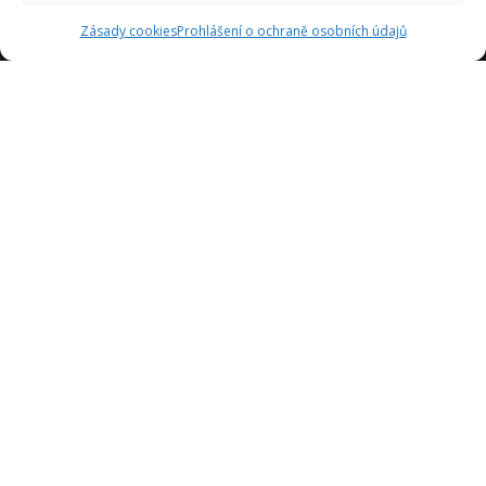
Zásady cookies
Prohlášení o ochraně osobních údajů
Jsme tady proto, abychom vám poskytli inspiraci a pomoc
při navrhování kuchyně vašich snů. Naše týmy se skládají z
odborníků s mnohaletými zkušenostmi v oboru a jsou tu,
aby vám pomohli v každém kroku procesu návrhu kuchyně.
Sledujte nás
Euroza © Všechna práva vyhrazena - 2025