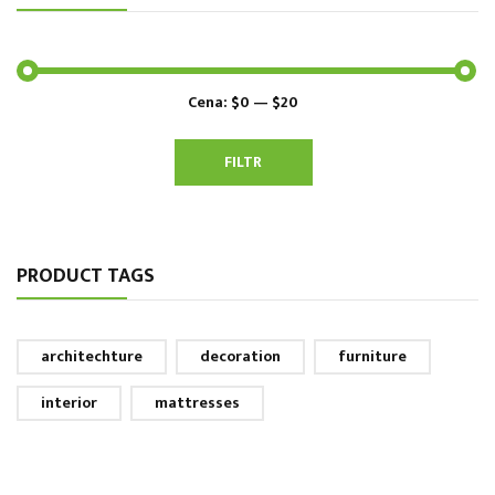
Cena:
$0
—
$20
Minimální
Maximální
cena
cena
FILTR
PRODUCT TAGS
architechture
decoration
furniture
interior
mattresses