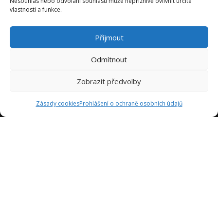
Nesouhlas nebo odvolání souhlasu může nepříznivě ovlivnit určité
vlastnosti a funkce.
Příjmout
Odmítnout
Zobrazit předvolby
Zásady cookies
Prohlášení o ochraně osobních údajů
Jsme tady proto, abychom vám poskytli inspiraci a pomoc
při navrhování kuchyně vašich snů. Naše týmy se skládají z
odborníků s mnohaletými zkušenostmi v oboru a jsou tu,
aby vám pomohli v každém kroku procesu návrhu kuchyně.
Sledujte nás