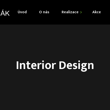
Úvod
O nás
Realizace
Akce
Kuchyně
Obývací pokoje
Jídelny
Interior Design
Šatny
Dětské pokoje
Ložnice