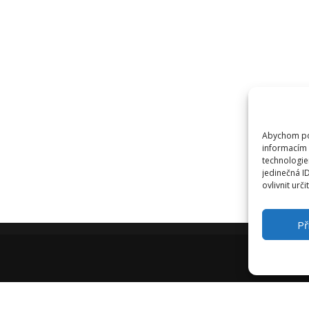
P
O
I
I
D
E
Abychom pos
I
informacím 
technologie
D
jedinečná I
ovlivnit urči
Př