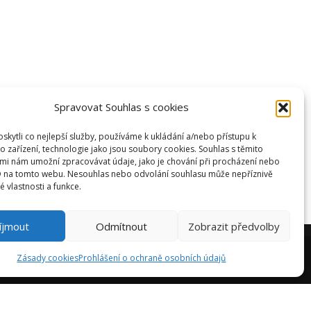
racovní doba: Po-Pá 10.00–18.00 h
kružní 1096/14 Most, PSČ: 434 01
NTERIÉRY ZÁLEŠÁK s.r.o.
Č: 21346895
IČ: CZ21346895
Spravovat Souhlas s cookies
uroza s.r.o.
kytli co nejlepší služby, používáme k ukládání a/nebo přístupu k
Č: 25472780
o zařízení, technologie jako jsou soubory cookies. Souhlas s těmito
mi nám umožní zpracovávat údaje, jako je chování při procházení nebo
IČ: CZ25472780
D na tomto webu. Nesouhlas nebo odvolání souhlasu může nepříznivě
té vlastnosti a funkce.
íjmout
Odmítnout
Zobrazit předvolby
Zásady cookies
Prohlášení o ochraně osobních údajů