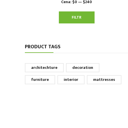
Cena:
$0
—
$240
Minimální
Maximální
cena
cena
FILTR
PRODUCT TAGS
architechture
decoration
furniture
interior
mattresses