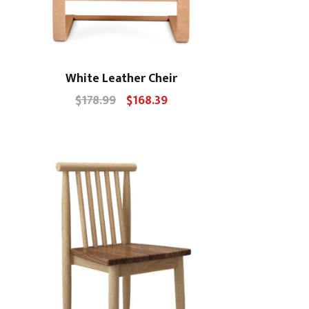
White Leather Cheir
$
178.99
$
168.39
Původní
Aktuální
cena
cena
byla:
je:
$178.99.
$168.39.